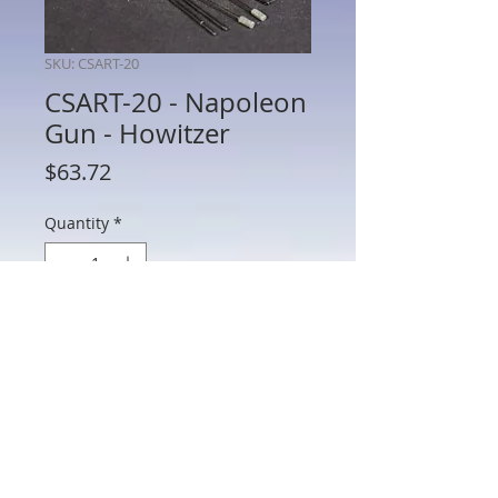
SKU: CSART-20
CSART-20 - Napoleon
Gun - Howitzer
Price
$63.72
Quantity
*
Add to Cart
CSART-20 - Napoleon Gun - Howitzer