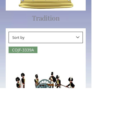
Tradition
COJF-3339A