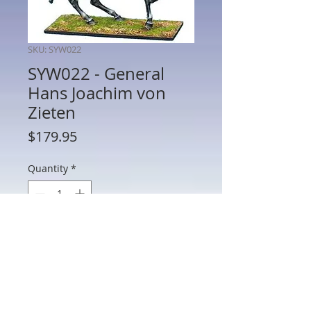
SKU: SYW022
SYW022 - General
Hans Joachim von
Zieten
Price
$179.95
Quantity
*
Add to Cart
SYW022 - General Hans Joachim von
Zieten